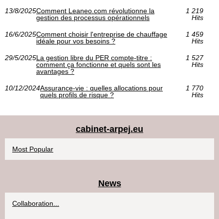
13/8/2025
Comment Leaneo.com révolutionne la
1 219
gestion des processus opérationnels
Hits
16/6/2025
Comment choisir l'entreprise de chauffage
1 459
idéale pour vos besoins ?
Hits
29/5/2025
La gestion libre du PER compte-titre :
1 527
comment ça fonctionne et quels sont les
Hits
avantages ?
10/12/2024
Assurance-vie : quelles allocations pour
1 770
quels profils de risque ?
Hits
cabinet-arpej.eu
Most Popular
News
Collaboration...