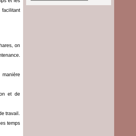
mps et les
facilitant
hares, on
intenance.
e manière
ion et de
e travail.
les temps