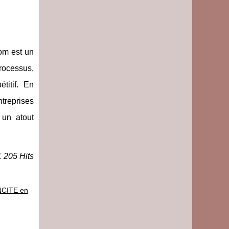
om est un
processus,
titif. En
treprises
 un atout
1 205 Hits
INCITE en